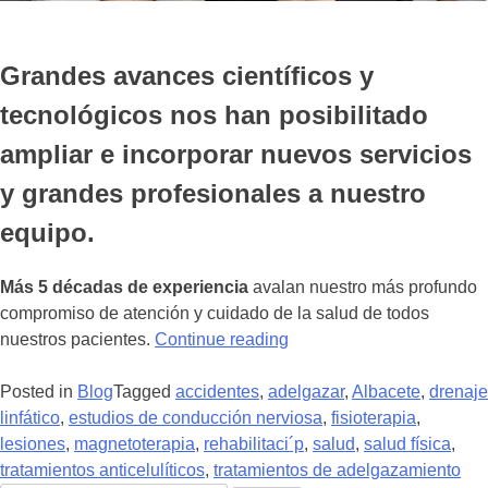
Grandes avances científicos y
tecnológicos nos han posibilitado
ampliar e incorporar nuevos servicios
y grandes profesionales a nuestro
equipo.
Más 5 décadas de experiencia
avalan nuestro más profundo
compromiso de atención y cuidado de la salud de todos
“Más
nuestros pacientes.
Continue reading
de
50
Posted in
Blog
Tagged
accidentes
,
adelgazar
,
Albacete
,
drenaje
años
linfático
,
estudios de conducción nerviosa
,
fisioterapia
,
de
lesiones
,
magnetoterapia
,
rehabilitaci´p
,
salud
,
salud física
,
experiencia
tratamientos anticelulíticos
,
tratamientos de adelgazamiento