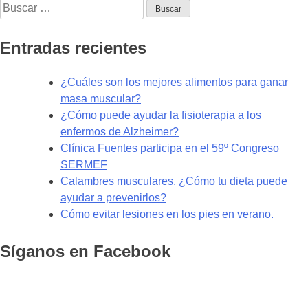
Buscar:
al
servicio
de
Entradas recientes
la
rehabilitación
¿Cuáles son los mejores alimentos para ganar
en
masa muscular?
Albacete”
¿Cómo puede ayudar la fisioterapia a los
enfermos de Alzheimer?
Clínica Fuentes participa en el 59º Congreso
SERMEF
Calambres musculares. ¿Cómo tu dieta puede
ayudar a prevenirlos?
Cómo evitar lesiones en los pies en verano.
Síganos en Facebook