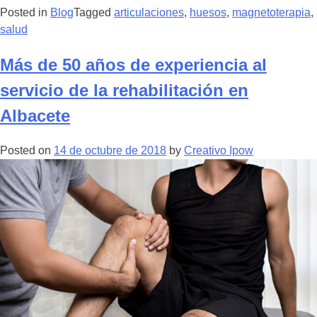
unos
Posted in
Blog
Tagged
articulaciones
,
huesos
,
magnetoterapia
,
huesos
salud
sanos
Más de 50 años de experiencia al
y
fuertes?”
servicio de la rehabilitación en
Albacete
Posted on
14 de octubre de 2018
by
Creativo Ipow