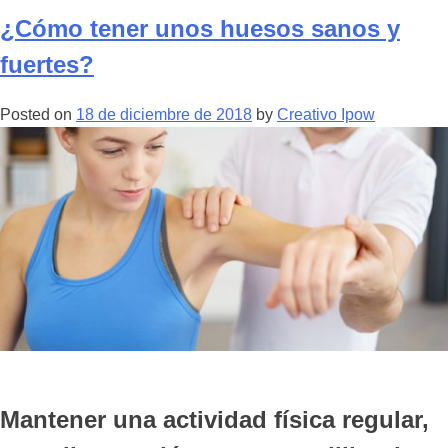
Choque
¿Cómo tener unos huesos sanos y
en
una
fuertes?
fractura
de
Posted on
18 de diciembre de 2018
by
Creativo Ipow
hueso.”
Mantener una actividad física regular,