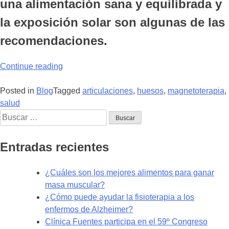
una alimentación sana y equilibrada y
la exposición solar son algunas de las
recomendaciones.
“¿Cómo
Continue reading
tener
unos
Posted in
Blog
Tagged
articulaciones
,
huesos
,
magnetoterapia
,
huesos
salud
Buscar:
sanos
y
fuertes?”
Entradas recientes
¿Cuáles son los mejores alimentos para ganar
masa muscular?
¿Cómo puede ayudar la fisioterapia a los
enfermos de Alzheimer?
Clínica Fuentes participa en el 59º Congreso