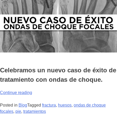
Celebramos un nuevo caso de éxito de
tratamiento con ondas de choque.
“Tratamiento
Continue reading
de
Ondas
Posted in
Blog
Tagged
fractura
,
huesos
,
ondas de choque
de
focales
,
pie
,
tratamientos