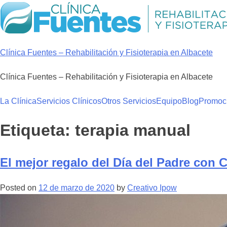
Skip
to
content
Clínica Fuentes – Rehabilitación y Fisioterapia en Albacete
Clínica Fuentes – Rehabilitación y Fisioterapia en Albacete
La Clínica
Servicios Clínicos
Otros Servicios
Equipo
Blog
Promoc
Etiqueta:
terapia manual
El mejor regalo del Día del Padre con C
Posted on
12 de marzo de 2020
by
Creativo Ipow