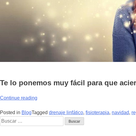
Te lo ponemos muy fácil para que acier
“Esta
Continue reading
Navidad
regala
Posted in
Blog
Tagged
drenaje linfático
,
fisioterapia
,
navidad
,
re
Buscar:
Salud.”