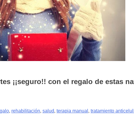
tes ¡¡seguro!! con el regalo de estas n
galo
,
rehabilitación
,
salud
,
terapia manual
,
tratamiento anticelul