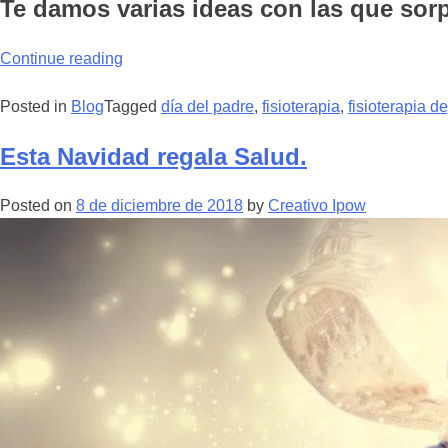
Te damos varias ideas con las que sorp
“El
Continue reading
mejor
regalo
Posted in
Blog
Tagged
día del padre
,
fisioterapia
,
fisioterapia d
del
Esta Navidad regala Salud.
Día
del
Padre
Posted on
8 de diciembre de 2018
by
Creativo Ipow
con
Clínica
Fuentes.”