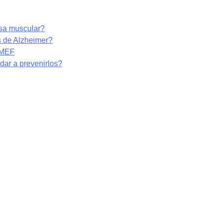
asa muscular?
s de Alzheimer?
RMEF
ar a prevenirlos?