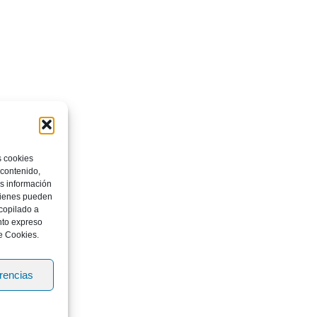
s cookies
 contenido,
os información
quienes pueden
copilado a
nto expreso
e Cookies.
erencias