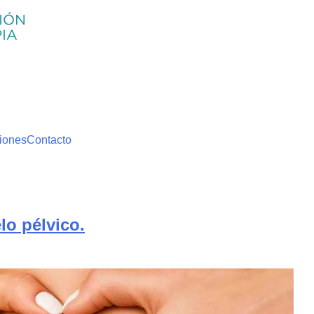
iones
Contacto
elo pélvico.