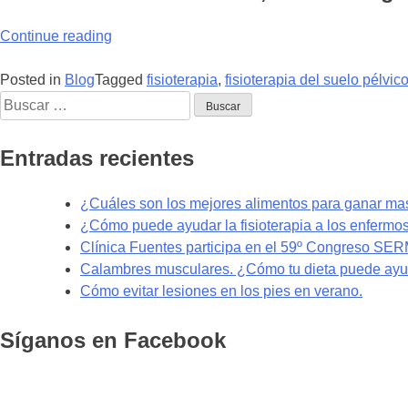
“Beneficios
Continue reading
de
la
Posted in
Blog
Tagged
fisioterapia
,
fisioterapia del suelo pélvic
Buscar:
fisioterapia
para
el
Entradas recientes
suelo
pélvico.”
¿Cuáles son los mejores alimentos para ganar m
¿Cómo puede ayudar la fisioterapia a los enfermo
Clínica Fuentes participa en el 59º Congreso SE
Calambres musculares. ¿Cómo tu dieta puede ayud
Cómo evitar lesiones en los pies en verano.
Síganos en Facebook