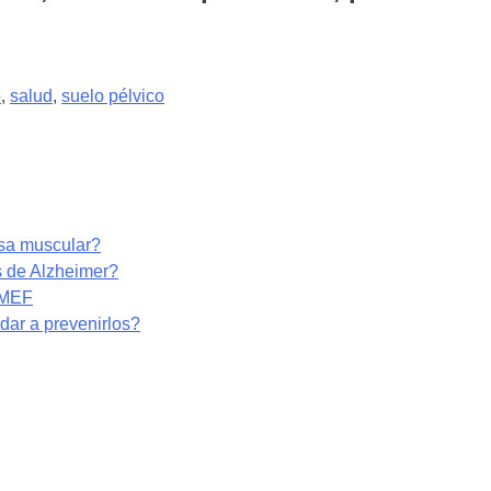
o
,
salud
,
suelo pélvico
asa muscular?
s de Alzheimer?
RMEF
ar a prevenirlos?