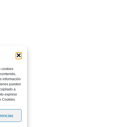
s cookies
 contenido,
os información
quienes pueden
copilado a
nto expreso
e Cookies.
erencias