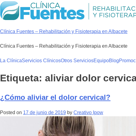
Skip
to
content
Clínica Fuentes – Rehabilitación y Fisioterapia en Albacete
Clínica Fuentes – Rehabilitación y Fisioterapia en Albacete
La Clínica
Servicios Clínicos
Otros Servicios
Equipo
Blog
Promoc
Etiqueta:
aliviar dolor cervica
¿Cómo aliviar el dolor cervical?
Posted on
17 de junio de 2019
by
Creativo Ipow