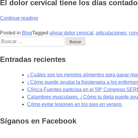
El dolor cervical tiene los días contado
“¿Cómo
Continue reading
aliviar
el
Posted in
Blog
Tagged
aliviar dolor cervical
,
articulaciones
,
con
Buscar:
dolor
cervical?”
Entradas recientes
¿Cuáles son los mejores alimentos para ganar m
¿Cómo puede ayudar la fisioterapia a los enfermo
Clínica Fuentes participa en el 59º Congreso SE
Calambres musculares. ¿Cómo tu dieta puede ayud
Cómo evitar lesiones en los pies en verano.
Síganos en Facebook