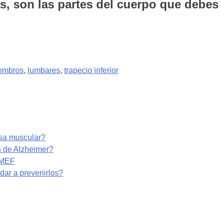
s, son las partes del cuerpo que debes 
ombros
,
lumbares
,
trapecio inferior
asa muscular?
s de Alzheimer?
RMEF
ar a prevenirlos?