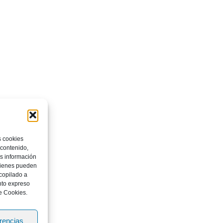
s cookies
 contenido,
os información
quienes pueden
copilado a
nto expreso
e Cookies.
erencias