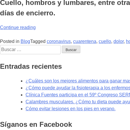
Cuello, hombros y lumbares, entre otra
días de encierro.
“Zonas
Continue reading
del
cuerpo
Posted in
Blog
Tagged
coronavirus
,
cuarentena
,
cuello
,
dolor
,
h
Buscar:
que
debes
cuidar
Entradas recientes
si
teletrabajas
¿Cuáles son los mejores alimentos para ganar m
durante
¿Cómo puede ayudar la fisioterapia a los enfermo
la
Clínica Fuentes participa en el 59º Congreso SE
cuarentena.”
Calambres musculares. ¿Cómo tu dieta puede ayud
Cómo evitar lesiones en los pies en verano.
Síganos en Facebook