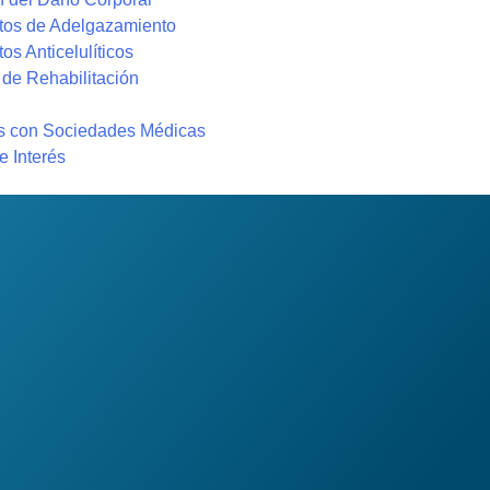
tos de Adelgazamiento
os Anticelulíticos
 de Rehabilitación
s con Sociedades Médicas
e Interés