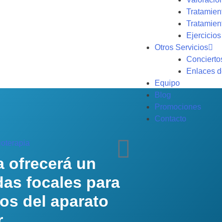
Tratamien
Tratamient
Ejercicios
Otros Servicios
Concierto
Enlaces d
Equipo
Blog
Promociones
Contacto
a ofrecerá un
as focales para
os del aparato
r