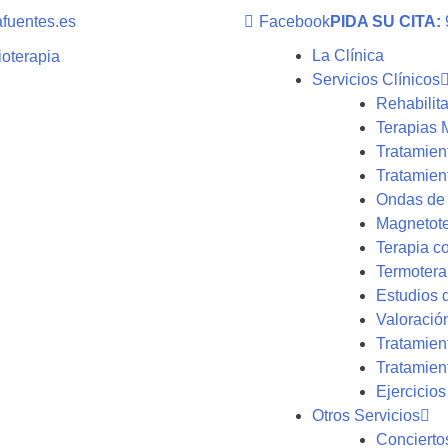
afuentes.es
Facebook
PIDA SU CITA:
La Clínica
Servicios Clínicos
Rehabilita
Terapias 
Tratamien
Tratamien
Ondas de
Magnetote
Terapia c
Termotera
Estudios 
Valoració
Tratamien
Tratamient
Ejercicios
Otros Servicios
Concierto