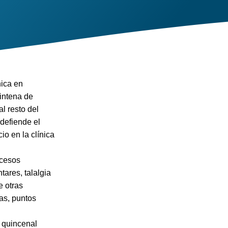
nica en
eintena de
l resto del
 defiende el
io en la clínica
ocesos
tares, talalgia
e otras
ras, puntos
o quincenal