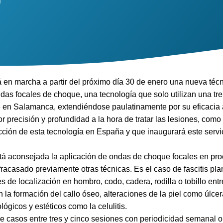
á en marcha a partir del próximo día 30 de enero una nueva téc
das focales de choque, una tecnología que solo utilizan una tr
en Salamanca, extendiéndose paulatinamente por su eficacia a
yor precisión y profundidad a la hora de tratar las lesiones, como
cción de esta tecnología en España y que inaugurará este servic
tá aconsejada la aplicación de ondas de choque focales en pr
acasado previamente otras técnicas. Es el caso de fascitis plan
s de localización en hombro, codo, cadera, rodilla o tobillo entr
n la formación del callo óseo, alteraciones de la piel como úlce
ógicos y estéticos como la celulitis.
e casos entre tres y cinco sesiones con periodicidad semanal 