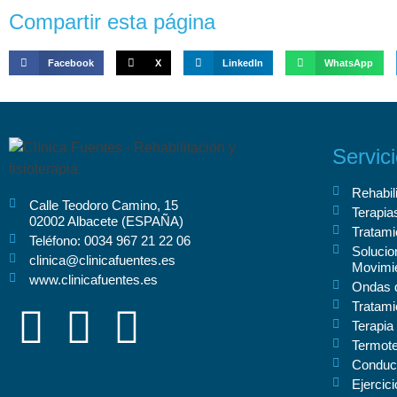
Compartir esta página
Facebook
X
LinkedIn
WhatsApp
Servici
Rehabili
Calle Teodoro Camino, 15
Terapia
02002 Albacete (ESPAÑA)
Tratami
Teléfono: 0034 967 21 22 06
Solucio
clinica@clinicafuentes.es
Movimi
www.clinicafuentes.es
Ondas 
Tratami
Terapia
Termote
Conducc
Ejercic