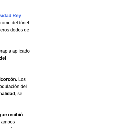
sidad Rey
drome del túnel
meros dedos de
erapia aplicado
del
lcorcón.
Los
modulación del
onalidad
, se
que recibió
re ambos