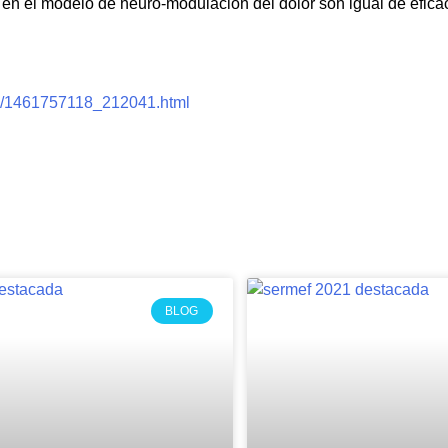
en el modelo de neuro-modulación del dolor son igual de efica
te/1461757118_212041.html
BLOG