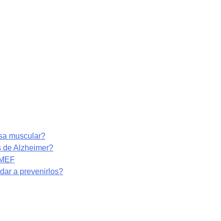
asa muscular?
s de Alzheimer?
RMEF
ar a prevenirlos?