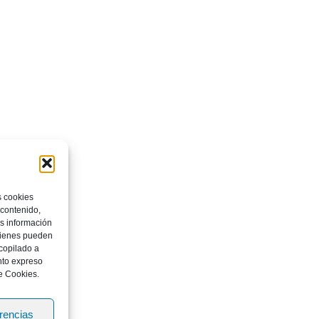
s cookies
 contenido,
os información
quienes pueden
copilado a
nto expreso
e Cookies.
erencias