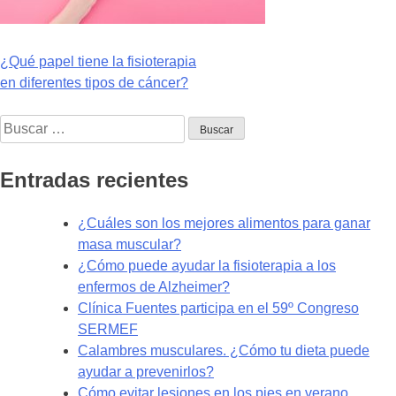
Navegación
¿Qué papel tiene la fisioterapia
en diferentes tipos de cáncer?
de
Buscar:
entradas
Entradas recientes
¿Cuáles son los mejores alimentos para ganar
masa muscular?
¿Cómo puede ayudar la fisioterapia a los
enfermos de Alzheimer?
Clínica Fuentes participa en el 59º Congreso
SERMEF
Calambres musculares. ¿Cómo tu dieta puede
ayudar a prevenirlos?
Cómo evitar lesiones en los pies en verano.