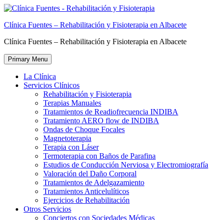
Skip
to
Clínica Fuentes – Rehabilitación y Fisioterapia en Albacete
content
Clínica Fuentes – Rehabilitación y Fisioterapia en Albacete
Primary Menu
La Clínica
Servicios Clínicos
Rehabilitación y Fisioterapia
Terapias Manuales
Tratamientos de Readiofrecuencia INDIBA
Tratamiento AERO flow de INDIBA
Ondas de Choque Focales
Magnetoterapia
Terapia con Láser
Termoterapia con Baños de Parafina
Estudios de Conducción Nerviosa y Electromiografía
Valoración del Daño Corporal
Tratamientos de Adelgazamiento
Tratamientos Anticelulíticos
Ejercicios de Rehabilitación
Otros Servicios
Conciertos con Sociedades Médicas