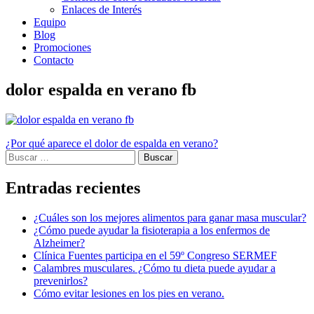
Enlaces de Interés
Equipo
Blog
Promociones
Contacto
dolor espalda en verano fb
Navegación
¿Por qué aparece el dolor de espalda en verano?
Buscar:
de
entradas
Entradas recientes
¿Cuáles son los mejores alimentos para ganar masa muscular?
¿Cómo puede ayudar la fisioterapia a los enfermos de
Alzheimer?
Clínica Fuentes participa en el 59º Congreso SERMEF
Calambres musculares. ¿Cómo tu dieta puede ayudar a
prevenirlos?
Cómo evitar lesiones en los pies en verano.