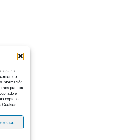
s cookies
 contenido,
os información
quienes pueden
copilado a
nto expreso
e Cookies.
erencias