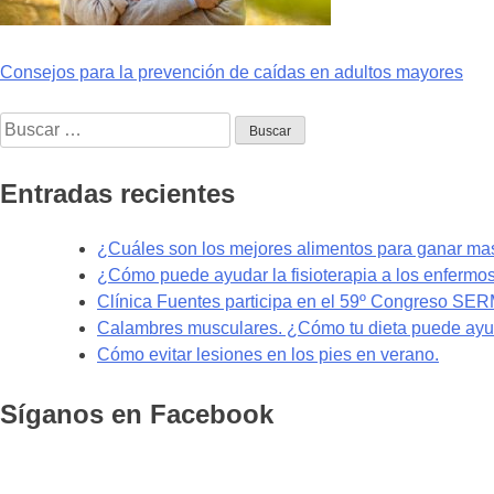
Navegación
Consejos para la prevención de caídas en adultos mayores
de
Buscar:
entradas
Entradas recientes
¿Cuáles son los mejores alimentos para ganar m
¿Cómo puede ayudar la fisioterapia a los enfermo
Clínica Fuentes participa en el 59º Congreso SE
Calambres musculares. ¿Cómo tu dieta puede ayud
Cómo evitar lesiones en los pies en verano.
Síganos en Facebook