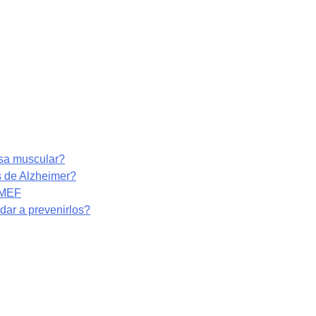
asa muscular?
s de Alzheimer?
RMEF
ar a prevenirlos?