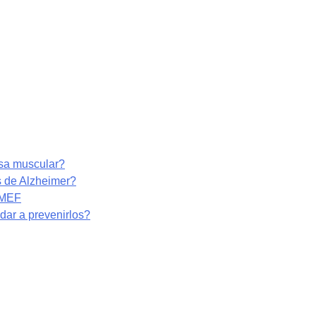
asa muscular?
s de Alzheimer?
RMEF
ar a prevenirlos?