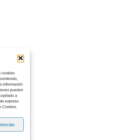
s cookies
 contenido,
os información
quienes pueden
copilado a
nto expreso
e Cookies.
erencias