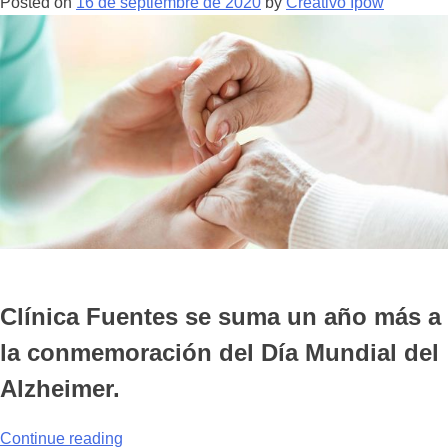
Posted on
16 de septiembre de 2020
by
Creativo Ipow
Clínica Fuentes se suma un año más a
la conmemoración del Día Mundial del
Alzheimer.
“La
Continue reading