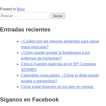
fisioterapia
ayuda
Posted in
Blog
Buscar:
en
todas
las
Entradas recientes
fases
de
¿Cuáles son los mejores alimentos para ganar
la
masa muscular?
enfermedad
¿Cómo puede ayudar la fisioterapia a los
de
enfermos de Alzheimer?
Alzheimer.”
Clínica Fuentes participa en el 59º Congreso
SERMEF
Calambres musculares. ¿Cómo tu dieta puede
ayudar a prevenirlos?
Cómo evitar lesiones en los pies en verano.
Síganos en Facebook