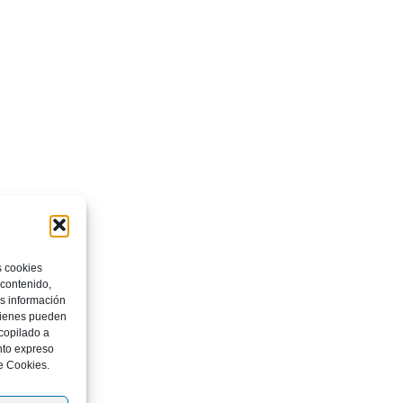
s cookies
 contenido,
os información
quienes pueden
copilado a
nto expreso
e Cookies.