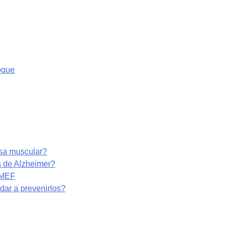
oque
asa muscular?
s de Alzheimer?
RMEF
ar a prevenirlos?